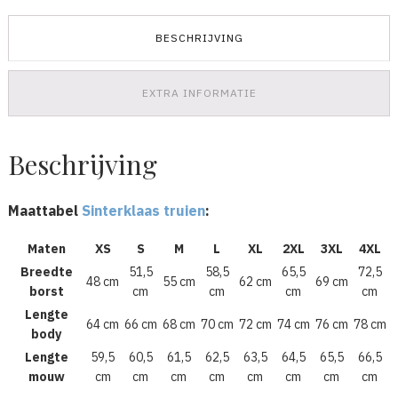
Sint
aantal
BESCHRIJVING
EXTRA INFORMATIE
Beschrijving
Maattabel
Sinterklaas truien
:
Maten
XS
S
M
L
XL
2XL
3XL
4XL
Breedte
51,5
58,5
65,5
72,5
48 cm
55 cm
62 cm
69 cm
borst
cm
cm
cm
cm
Lengte
64 cm
66 cm
68 cm
70 cm
72 cm
74 cm
76 cm
78 cm
body
Lengte
59,5
60,5
61,5
62,5
63,5
64,5
65,5
66,5
mouw
cm
cm
cm
cm
cm
cm
cm
cm