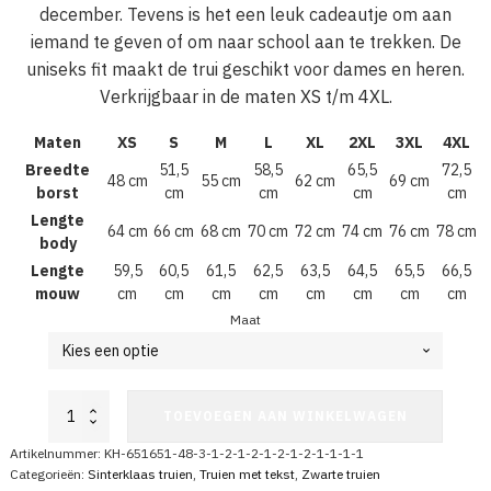
december. Tevens is het een leuk cadeautje om aan
iemand te geven of om naar school aan te trekken. De
uniseks fit maakt de trui geschikt voor dames en heren.
Verkrijgbaar in de maten XS t/m 4XL.
Maten
XS
S
M
L
XL
2XL
3XL
4XL
Breedte
51,5
58,5
65,5
72,5
48 cm
55 cm
62 cm
69 cm
borst
cm
cm
cm
cm
Lengte
64 cm
66 cm
68 cm
70 cm
72 cm
74 cm
76 cm
78 cm
body
Lengte
59,5
60,5
61,5
62,5
63,5
64,5
65,5
66,5
mouw
cm
cm
cm
cm
cm
cm
cm
cm
Maat
Sinterklaas
TOEVOEGEN AAN WINKELWAGEN
Trui
Zwart
Artikelnummer:
KH-651651-48-3-1-2-1-2-1-2-1-2-1-1-1-1
I
Categorieën:
Sinterklaas truien
,
Truien met tekst
,
Zwarte truien
Love