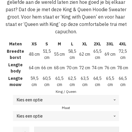
geliefde aan de wereld laten zien hoe goed je bij elkaar
past? Dat doe je met deze King & Queen Hoodie Sweater
groot. Voor hem staat er ‘King with Queen’ en voor haar
staat er ‘Queen with King’ op deze comfortabele trui met
capuchon.
Maten
XS
S
M
L
XL
2XL
3XL
4XL
Breedte
51,5
58,5
65,5
72,5
48 cm
55 cm
62 cm
69 cm
borst
cm
cm
cm
cm
Lengte
64 cm
66 cm
68 cm
70 cm
72 cm
74 cm
76 cm
78 cm
body
Lengte
59,5
60,5
61,5
62,5
63,5
64,5
65,5
66,5
mouw
cm
cm
cm
cm
cm
cm
cm
cm
King / Queen
Maat
King