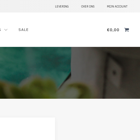
LEVERING
OVER ONS
MIJN ACCOUNT
Zoeken
naar:
€
0,00
S
SALE