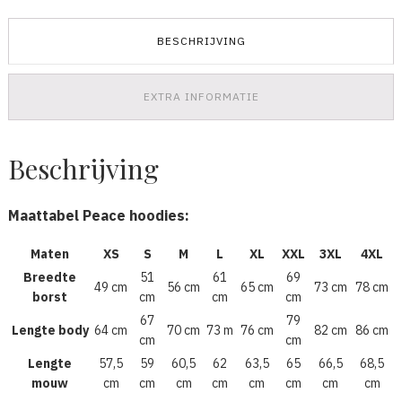
BESCHRIJVING
EXTRA INFORMATIE
Beschrijving
Maattabel Peace hoodies:
Maten
XS
S
M
L
XL
XXL
3XL
4XL
Breedte
51
61
69
49 cm
56 cm
65 cm
73 cm
78 cm
borst
cm
cm
cm
67
79
Lengte body
64 cm
70 cm
73 m
76 cm
82 cm
86 cm
cm
cm
Lengte
57,5
59
60,5
62
63,5
65
66,5
68,5
mouw
cm
cm
cm
cm
cm
cm
cm
cm