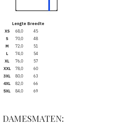
Lengte
Breedte
XS
68,0
45
S
70,0
48
M
72,0
51
L
74,0
54
XL
76,0
57
XXL
78,0
60
3XL
80,0
63
4XL
82,0
66
5XL
84,0
69
DAMESMATEN: