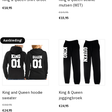
mutsen (WIT)
€
18,95
€
19,95
€
15,95
Aanbieding!
King and Queen hoodie
King & Queen
sweater
joggingbroek
€
34,95
€
24,95
€
24,95