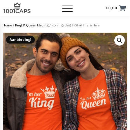
€
0,00
Home
/
King & Queen kleding
/ Koningsdag T-Shirt His & Hers
Aanbieding!