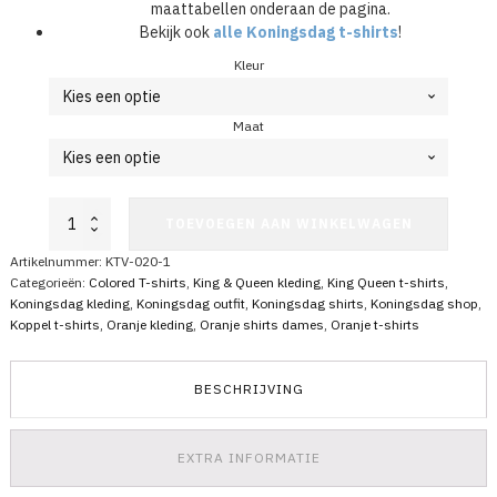
maattabellen onderaan de pagina.
Bekijk ook
alle Koningsdag t-shirts
!
Kleur
Maat
Koningsdag
TOEVOEGEN AAN WINKELWAGEN
T-
Shirt
Artikelnummer:
KTV-020-1
His
Categorieën:
Colored T-shirts
,
King & Queen kleding
,
King Queen t-shirts
,
&
Koningsdag kleding
,
Koningsdag outfit
,
Koningsdag shirts
,
Koningsdag shop
,
Hers
Koppel t-shirts
,
Oranje kleding
,
Oranje shirts dames
,
Oranje t-shirts
aantal
BESCHRIJVING
EXTRA INFORMATIE