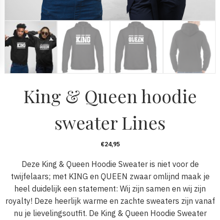
King & Queen hoodie
sweater Lines
€
24,95
Deze King & Queen Hoodie Sweater is niet voor de
twijfelaars; met KING en QUEEN zwaar omlijnd maak je
heel duidelijk een statement: Wij zijn samen en wij zijn
royalty! Deze heerlijk warme en zachte sweaters zijn vanaf
nu je lievelingsoutfit. De King & Queen Hoodie Sweater