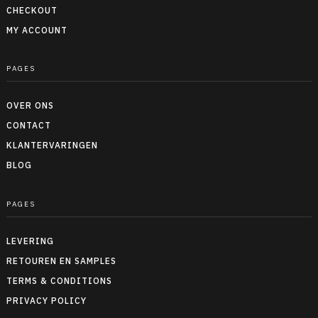
CHECKOUT
MY ACCOUNT
PAGES
OVER ONS
CONTACT
KLANTERVARINGEN
BLOG
PAGES
LEVERING
RETOUREN EN SAMPLES
TERMS & CONDITIONS
PRIVACY POLICY