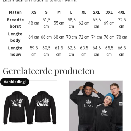
Maten
XS
S
M
L
XL
2XL
3XL
4XL
Breedte
51,5
58,5
65,5
72,5
48 cm
55 cm
62 cm
69 cm
borst
cm
cm
cm
cm
Lengte
64 cm
66 cm
68 cm
70 cm
72 cm
74 cm
76 cm
78 cm
body
Lengte
59,5
60,5
61,5
62,5
63,5
64,5
65,5
66,5
mouw
cm
cm
cm
cm
cm
cm
cm
cm
Gerelateerde producten
Aanbieding!