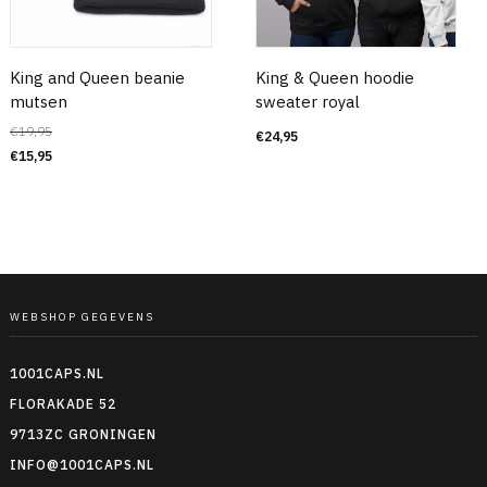
King and Queen beanie
King & Queen hoodie
mutsen
sweater royal
€
19,95
€
24,95
€
15,95
WEBSHOP GEGEVENS
1001CAPS.NL
FLORAKADE 52
9713ZC GRONINGEN
INFO@1001CAPS.NL