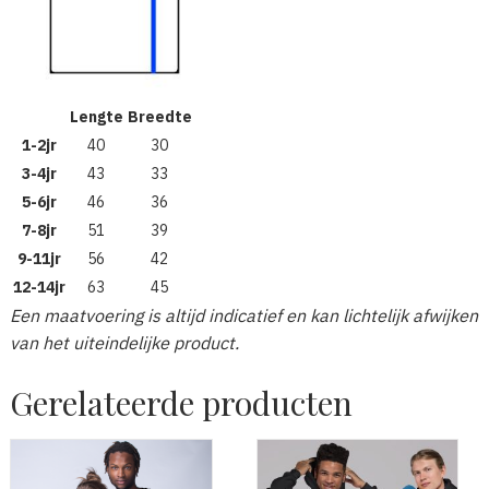
Lengte
Breedte
1-2jr
40
30
3-4jr
43
33
5-6jr
46
36
7-8jr
51
39
9-11jr
56
42
12-14jr
63
45
Een maatvoering is altijd indicatief en kan lichtelijk afwijken
van het uiteindelijke product.
Gerelateerde producten