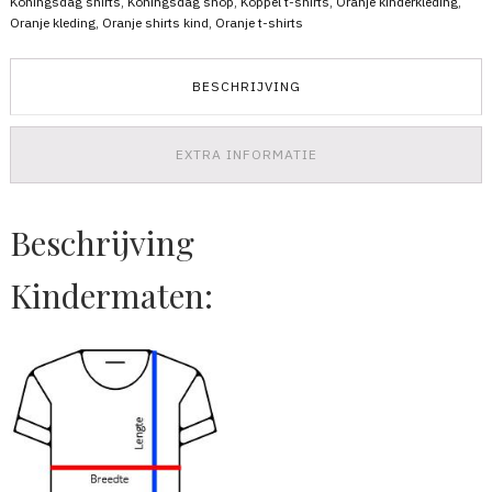
Koningsdag shirts
,
Koningsdag shop
,
Koppel t-shirts
,
Oranje kinderkleding
,
01
Oranje kleding
,
Oranje shirts kind
,
Oranje t-shirts
aantal
BESCHRIJVING
EXTRA INFORMATIE
Beschrijving
Kindermaten: