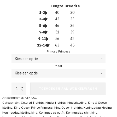
Lengte
Breedte
1-2jr
40
30
3-4jr
43
33
5-6jr
46
36
7-8jr
51
39
9-11jr
56
42
12-14jr
63
45
Prince / Princess
Maat
Koningsdag
TOEVOEGEN AAN WINKELWAGEN
T-
shirt
Artikelnummer:
KTK-001
Kids
Categorieën:
Colored T-shirts
,
Kinder t-shirts
,
Kinderkleding
,
King & Queen
Prince
kleding
,
King Queen Prince Princess
,
King Queen t-shirts
,
Koningsdag kleding
,
01
Koningsdag kleding kind
,
Koningsdag outfit
,
Koningsdag shirt kind
,
Princess