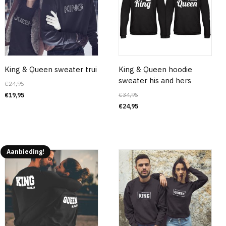
King & Queen sweater trui
King & Queen hoodie
sweater his and hers
€
24,95
€
34,95
€
19,95
€
24,95
Aanbieding!