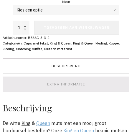
Kleur
King
TOEVOEGEN AAN WINKELWAGEN
&
Queen
Artikelnummer:
B866C-3-3-2
beanie
Categorieën:
Caps met tekst
,
King & Queen
,
King & Queen kleding
,
Koppel
mutsen
kleding
,
Matching outfits
,
Mutsen met tekst
(WIT)
aantal
BESCHRIJVING
EXTRA INFORMATIE
Beschrijving
De witte
King
&
Queen
muts met een mooi, groot
borduursel bestellen? Onze
King en Queen
beanie mutsen