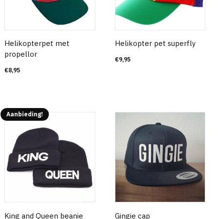
Helikopterpet met
Helikopter pet superfly
propellor
€
9,95
€
8,95
Aanbieding!
King and Queen beanie
Gingie cap