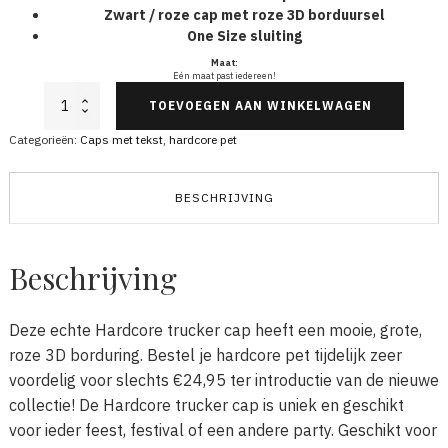
Zwart / roze cap met roze 3D borduursel
One Size sluiting
Maat:
Eén maat past iedereen!
Hardcore
TOEVOEGEN AAN WINKELWAGEN
trucker
cap
Categorieën:
Caps met tekst
,
hardcore pet
zwart
roze
aantal
BESCHRIJVING
Beschrijving
Deze echte Hardcore trucker cap heeft een mooie, grote,
roze 3D borduring. Bestel je hardcore pet tijdelijk zeer
voordelig voor slechts €24,95 ter introductie van de nieuwe
collectie! De Hardcore trucker cap is uniek en geschikt
voor ieder feest, festival of een andere party. Geschikt voor