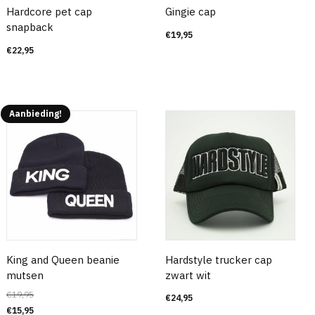
Hardcore pet cap
Gingie cap
snapback
€
19,95
€
22,95
Aanbieding!
King and Queen beanie
Hardstyle trucker cap
mutsen
zwart wit
€
19,95
€
24,95
€
15,95