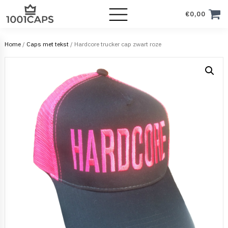
€
0,00
Home
/
Caps met tekst
/ Hardcore trucker cap zwart roze