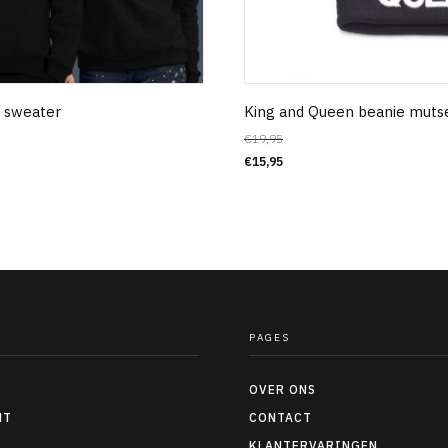
i sweater
King and Queen beanie muts
€
19,95
€
15,95
PAGES
OVER ONS
NT
CONTACT
KLANTERVARINGEN