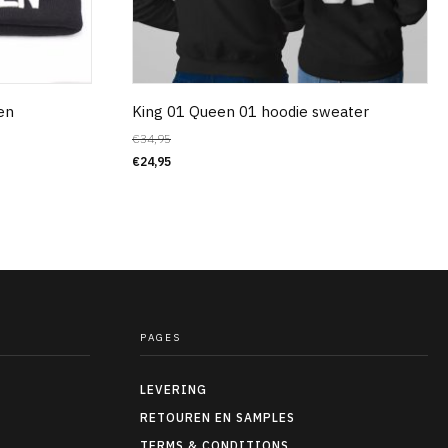
en
King 01 Queen 01 hoodie sweater
€
34,95
€
24,95
PAGES
LEVERING
RETOUREN EN SAMPLES
TERMS & CONDITIONS