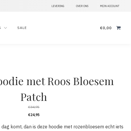
LEVERING
OVER ONS
MIJN ACCOUNT
Zoeken
€
0,00
S
SALE
naar:
oodie met Roos Bloesem
Patch
€
34,95
€
24,95
de dag komt, dan is deze hoodie met rozenbloesem echt iets