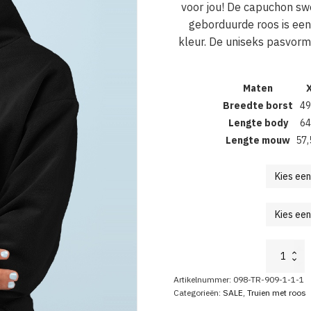
voor jou! De capuchon swea
geborduurde roos is een
kleur. De uniseks pasvorm
Maten
Breedte borst
49
Lengte body
64
Lengte mouw
57,
Flower
Hoodie
met
Artikelnummer:
098-TR-909-1-1-1
Roos
Categorieën:
SALE
,
Truien met roos
Bloesem