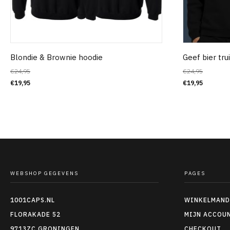
Blondie & Brownie hoodie
Geef bier tru
€
24,95
€
24,95
€
19,95
€
19,95
WEBSHOP GEGEVENS
PAGES
1001CAPS.NL
WINKELMAND
FLORAKADE 52
MIJN ACCOU
9713ZC GRONINGEN
CHECKOUT