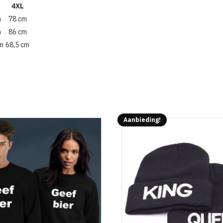
4XL
m
78 cm
m
86 cm
cm
68,5 cm
Aanbieding!