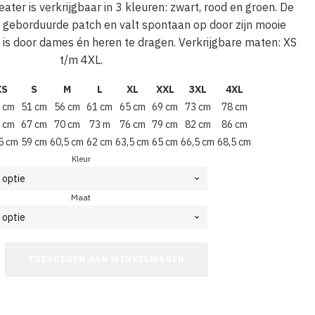
ter is verkrijgbaar in 3 kleuren: zwart, rood en groen. De
 geborduurde patch en valt spontaan op door zijn mooie
 is door dames én heren te dragen. Verkrijgbare maten: XS
t/m 4XL.
XS
S
M
L
XL
XXL
3XL
4XL
 cm
51 cm
56 cm
61 cm
65 cm
69 cm
73 cm
78 cm
 cm
67 cm
70 cm
73 m
76 cm
79 cm
82 cm
86 cm
5 cm
59 cm
60,5 cm
62 cm
63,5 cm
65 cm
66,5 cm
68,5 cm
Kleur
Maat
TOEVOEGEN AAN WINKELWAGEN