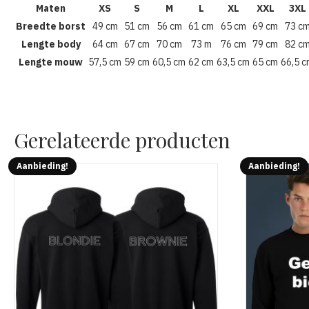
Maten
XS
S
M
L
XL
XXL
3XL
Breedte borst
49 cm
51 cm
56 cm
61 cm
65 cm
69 cm
73 c
Lengte body
64 cm
67 cm
70 cm
73 m
76 cm
79 cm
82 c
Lengte mouw
57,5 cm
59 cm
60,5 cm
62 cm
63,5 cm
65 cm
66,5 
Gerelateerde producten
Aanbieding!
Aanbieding!