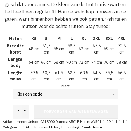
geschikt voor dames. De kleur van de trut trui is zwart en
het heeft een regular fit. Hou de webshop trouwens in de
gaten, want binnenkort hebben we ook petten, t-shirts en
mutsen voor de echte trutten. Stay tuned!
Maten
XS
S
M
L
XL
2XL
3XL
4XL
Breedte
51,5
58,5
65,5
72,5
48 cm
55 cm
62 cm
69 cm
borst
cm
cm
cm
cm
Lengte
64 cm
66 cm
68 cm
70 cm
72 cm
74 cm
76 cm
78 cm
body
Lengte
59,5
60,5
61,5
62,5
63,5
64,5
65,5
66,5
mouw
cm
cm
cm
cm
cm
cm
cm
cm
Maat
Trut
TOEVOEGEN AAN WINKELWAGEN
trui
sweater
Artikelnummer:
Unisex: GI18000 Dames: A501F Heren: AV501-1-29-1-1-1-1-1
aantal
Categorieën:
SALE
,
Truien met tekst
,
Trut kleding
,
Zwarte truien