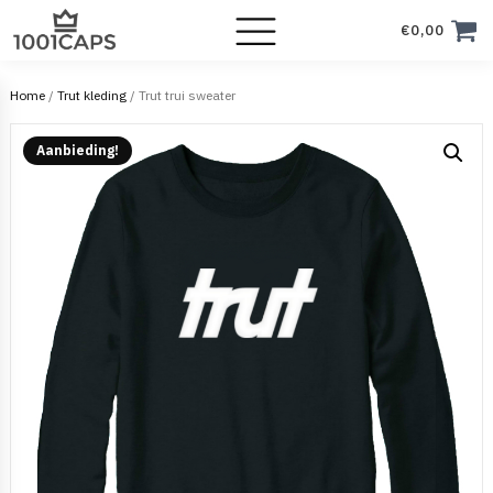
€
0,00
Home
/
Trut kleding
/ Trut trui sweater
Aanbieding!