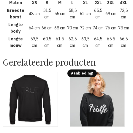
Maten
XS
S
M
L
XL
2XL
3XL
4XL
Breedte
51,5
58,5
65,5
72,5
48 cm
55 cm
62 cm
69 cm
borst
cm
cm
cm
cm
Lengte
64 cm
66 cm
68 cm
70 cm
72 cm
74 cm
76 cm
78 cm
body
Lengte
59,5
60,5
61,5
62,5
63,5
64,5
65,5
66,5
mouw
cm
cm
cm
cm
cm
cm
cm
cm
Gerelateerde producten
Aanbieding!