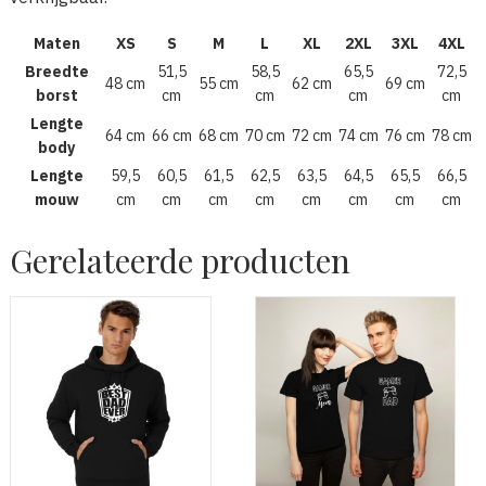
Maten
XS
S
M
L
XL
2XL
3XL
4XL
Breedte
51,5
58,5
65,5
72,5
48 cm
55 cm
62 cm
69 cm
borst
cm
cm
cm
cm
Lengte
64 cm
66 cm
68 cm
70 cm
72 cm
74 cm
76 cm
78 cm
body
Lengte
59,5
60,5
61,5
62,5
63,5
64,5
65,5
66,5
mouw
cm
cm
cm
cm
cm
cm
cm
cm
Gerelateerde producten