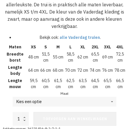
allerleukste. De trui is in praktisch alle maten leverbaar,
namelijk XS t/m 4XL. De kleur van de Vaderdag kleding is
zwart, maar op aanvraag is deze ook in andere kleuren
verkrijgbaar.
Bekijk ook:
alle Vaderdag truien
.
Maten
XS
S
M
L
XL
2XL
3XL
4XL
Breedte
51,5
58,5
65,5
72,5
48 cm
55 cm
62 cm
69 cm
borst
cm
cm
cm
cm
Lengte
64 cm
66 cm
68 cm
70 cm
72 cm
74 cm
76 cm
78 cm
body
Lengte
59,5
60,5
61,5
62,5
63,5
64,5
65,5
66,5
mouw
cm
cm
cm
cm
cm
cm
cm
cm
Maat
Vaderdag
TOEVOEGEN AAN WINKELWAGEN
trui
Best
Artikelnummer:
36225456-8-2-7-1-1