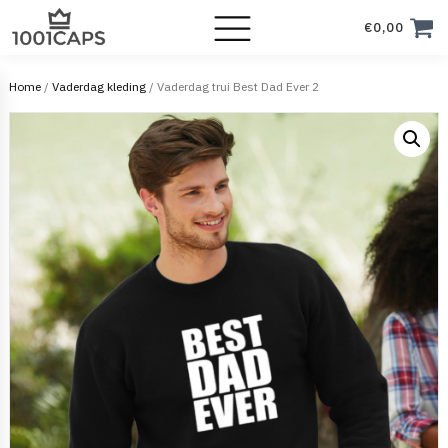
€
0,00
Home
/
Vaderdag kleding
/ Vaderdag trui Best Dad Ever 2