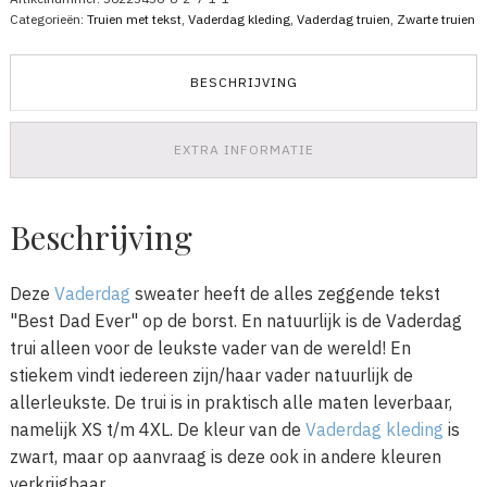
Dad
Categorieën:
Truien met tekst
,
Vaderdag kleding
,
Vaderdag truien
,
Zwarte truien
Ever
2
aantal
BESCHRIJVING
EXTRA INFORMATIE
Beschrijving
Deze
Vaderdag
sweater heeft de alles zeggende tekst
"Best Dad Ever" op de borst. En natuurlijk is de Vaderdag
trui alleen voor de leukste vader van de wereld! En
stiekem vindt iedereen zijn/haar vader natuurlijk de
allerleukste. De trui is in praktisch alle maten leverbaar,
namelijk XS t/m 4XL. De kleur van de
Vaderdag kleding
is
zwart, maar op aanvraag is deze ook in andere kleuren
verkrijgbaar.