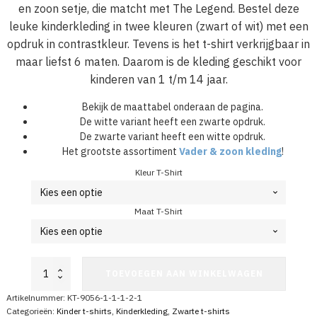
en zoon setje, die matcht met The Legend. Bestel deze
leuke kinderkleding in twee kleuren (zwart of wit) met een
opdruk in contrastkleur. Tevens is het t-shirt verkrijgbaar in
maar liefst 6 maten. Daarom is de kleding geschikt voor
kinderen van 1 t/m 14 jaar.
Bekijk de maattabel onderaan de pagina.
De witte variant heeft een zwarte opdruk.
De zwarte variant heeft een witte opdruk.
Het grootste assortiment
Vader & zoon kleding
!
Kleur T-Shirt
Maat T-Shirt
T-
TOEVOEGEN AAN WINKELWAGEN
Shirt
Kind
Artikelnummer:
KT-9056-1-1-1-2-1
The
Categorieën:
Kinder t-shirts
,
Kinderkleding
,
Zwarte t-shirts