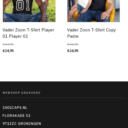
Vader Zoon T-Shirt Player
Vader Zoon T-Shirt Copy
01 Player 02
Paste
€
34,95
€
34,95
€
24,95
€
24,95
WEBSHOP GEGEVENS
1001CAPS.NL
FLORAKADE 52
9713ZC GRONINGEN