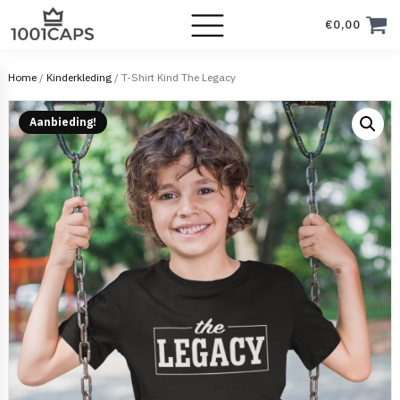
€
0,00
Home
/
Kinderkleding
/ T-Shirt Kind The Legacy
Aanbieding!