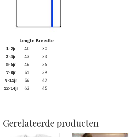
Lengte
Breedte
1-2jr
40
30
3-4jr
43
33
5-6jr
46
36
7-8jr
51
39
9-11jr
56
42
12-14jr
63
45
Gerelateerde producten