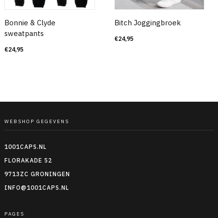
Bonnie & Clyde
Bitch Joggingbroek
sweatpants
€
24,95
€
24,95
WEBSHOP GEGEVENS
1001CAPS.NL
FLORAKADE 52
9713ZC GRONINGEN
INFO@1001CAPS.NL
PAGES