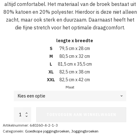
altijd comfortabel. Het materiaal van de broek bestaat uit
80% katoen en 20% polyester. Hierdoor is deze niet alleen
zacht, maar ook sterk en duurzaam. Daarnaast heeft het
die fijne stretch voor het optimale draagcomfort.
lengte x breedte
S
79,5 cm x 28 cm
M
80,5 cm x 32 cm
L
81,5 cm x 35,5 cm
XL
82,5 cm x 38 cm
XXL
82,5 cm x 42 cm
Maat
Star
TOEVOEGEN AAN WINKELWAGEN
Power
Joggingbroek
Artikelnummer:
640260-4-2-1-3
Grijs
Categorieën:
Goedkope joggingbroeken
,
Joggingbroeken
aantal