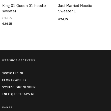
King 01 Queen 01 hoodie
Just Married Hoodie
sweater
Sweater 1
€
34,95
€
24,95
€
24,95
WEBSHOP GEGEVENS
1001CAPS.NL
FLORAKADE 52
9713ZC GRONINGEN
INFO@1001CAPS.NL
PAGES