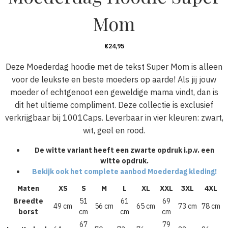
Mom
€
24,95
Deze Moederdag hoodie met de tekst Super Mom is alleen
voor de leukste en beste moeders op aarde! Als jij jouw
moeder of echtgenoot een geweldige mama vindt, dan is
dit het ultieme compliment. Deze collectie is exclusief
verkrijgbaar bij 1001Caps. Leverbaar in vier kleuren: zwart,
wit, geel en rood.
De witte variant heeft een zwarte opdruk i.p.v. een
witte opdruk.
Bekijk ook het complete aanbod Moederdag kleding!
Maten
XS
S
M
L
XL
XXL
3XL
4XL
Breedte
51
61
69
49 cm
56 cm
65 cm
73 cm
78 cm
borst
cm
cm
cm
67
79