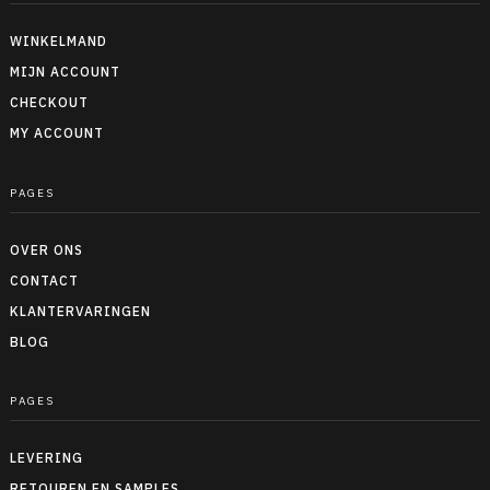
WINKELMAND
MIJN ACCOUNT
CHECKOUT
MY ACCOUNT
PAGES
OVER ONS
CONTACT
KLANTERVARINGEN
BLOG
PAGES
LEVERING
RETOUREN EN SAMPLES