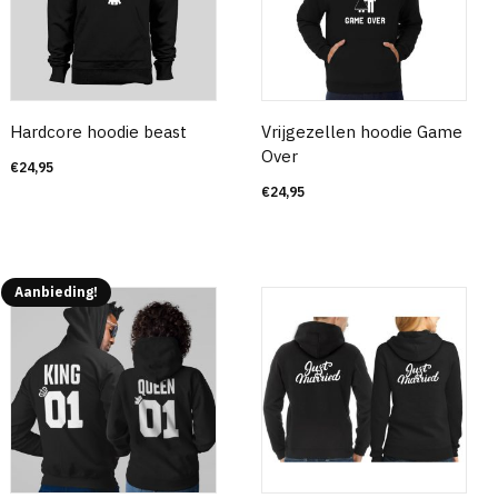
Hardcore hoodie beast
Vrijgezellen hoodie Game
Over
€
24,95
€
24,95
Aanbieding!