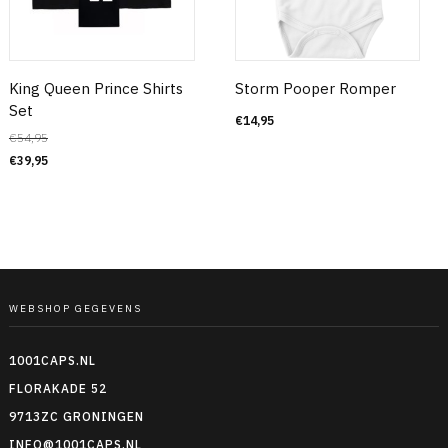
King Queen Prince Shirts
Storm Pooper Romper
Set
€
14,95
€
54,95
€
39,95
WEBSHOP GEGEVENS
1001CAPS.NL
FLORAKADE 52
9713ZC GRONINGEN
INFO@1001CAPS.NL