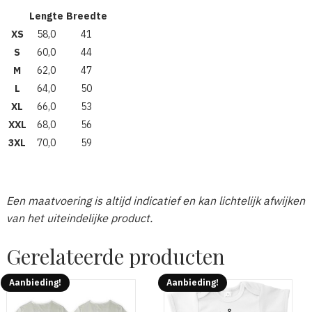
Lengte
Breedte
XS
58,0
41
S
60,0
44
M
62,0
47
L
64,0
50
XL
66,0
53
XXL
68,0
56
3XL
70,0
59
Een maatvoering is altijd indicatief en kan lichtelijk afwijken
van het uiteindelijke product.
Gerelateerde producten
Aanbieding!
Aanbieding!