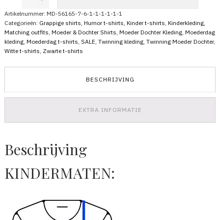
Dochter
T-
Artikelnummer:
MD-56165-7-6-1-1-1-1-1-1
Shirts
Categorieën:
Grappige shirts
,
Humor t-shirts
,
Kinder t-shirts
,
Kinderkleding
,
Thou
Matching outfits
,
Moeder & Dochter Shirts
,
Moeder Dochter Kleding
,
Moederdag
Shall
kleding
,
Moederdag t-shirts
,
SALE
,
Twinning kleding
,
Twinning Moeder Dochter
,
Not
Witte t-shirts
,
Zwarte t-shirts
Try
Me
aantal
BESCHRIJVING
EXTRA INFORMATIE
Beschrijving
KINDERMATEN: