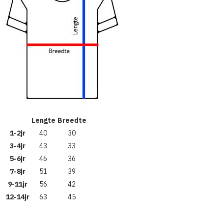
Lengte
Breedte
1-2jr
40
30
3-4jr
43
33
5-6jr
46
36
7-8jr
51
39
9-11jr
56
42
12-14jr
63
45