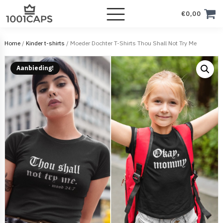
€
0,00
Home
/
Kinder t-shirts
/ Moeder Dochter T-Shirts Thou Shall Not Try Me
Aanbieding!