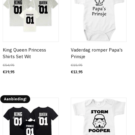
King Queen Princess
Vaderdag romper Papa's
Shirts Set Wit
Prinsje
€
54,95
€
15,95
€
39,95
€
13,95
Aanbieding!