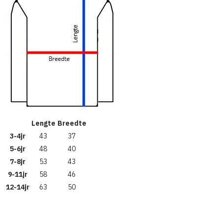
Lengte
Breedte
3-4jr
43
37
5-6jr
48
40
7-8jr
53
43
9-11jr
58
46
12-14jr
63
50