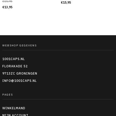
€
15,95
€
15,95
€
13,95
WEBSHOP GEGEVENS
1001CAPS.NL
FLORAKADE 52
9713ZC GRONINGEN
INFO@1001CAPS.NL
PAGES
WINKELMAND
MIJN ACCOUNT