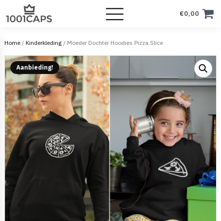
€
0,00
Home
/
Kinderkleding
/ Moeder Dochter Hoodies Pizza Slice
Aanbieding!