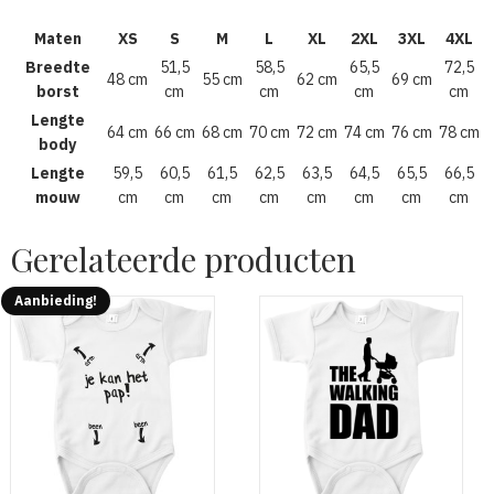
Maten
XS
S
M
L
XL
2XL
3XL
4XL
Breedte
51,5
58,5
65,5
72,5
48 cm
55 cm
62 cm
69 cm
borst
cm
cm
cm
cm
Lengte
64 cm
66 cm
68 cm
70 cm
72 cm
74 cm
76 cm
78 cm
body
Lengte
59,5
60,5
61,5
62,5
63,5
64,5
65,5
66,5
mouw
cm
cm
cm
cm
cm
cm
cm
cm
Gerelateerde producten
Aanbieding!