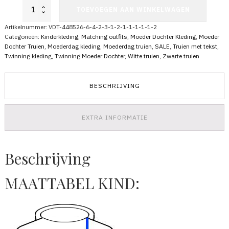
Moeder
TOEVOEGEN AAN WINKELWAGEN
Dochter
Hoodies
Artikelnummer:
VDT-448526-6-4-2-3-1-2-1-1-1-1-1-2
Pizza
Categorieën:
Kinderkleding
,
Matching outfits
,
Moeder Dochter Kleding
,
Moeder
Slice
Dochter Truien
,
Moederdag kleding
,
Moederdag truien
,
SALE
,
Truien met tekst
,
aantal
Twinning kleding
,
Twinning Moeder Dochter
,
Witte truien
,
Zwarte truien
BESCHRIJVING
EXTRA INFORMATIE
Beschrijving
MAATTABEL KIND: