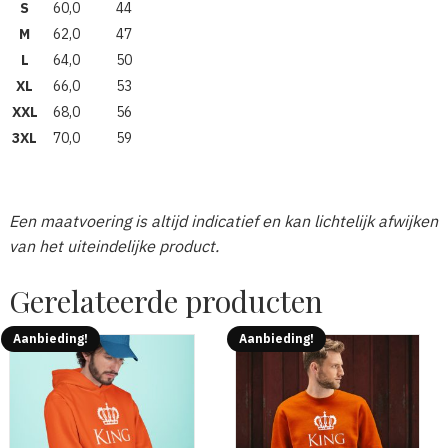
S
60,0
44
M
62,0
47
L
64,0
50
XL
66,0
53
XXL
68,0
56
3XL
70,0
59
Een maatvoering is altijd indicatief en kan lichtelijk afwijken
van het uiteindelijke product.
Gerelateerde producten
Aanbieding!
Aanbieding!