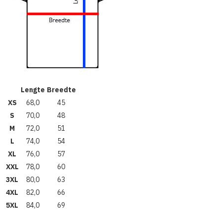
Lengte
Breedte
XS
68,0
45
S
70,0
48
M
72,0
51
L
74,0
54
XL
76,0
57
XXL
78,0
60
3XL
80,0
63
4XL
82,0
66
5XL
84,0
69