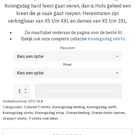
Koningsdag hard feest gaat vieren, dan is Huts geheid een
kreet die je vaak gaat roepen. Herenmaten zijn
verkrijgbaar van XS t/m 4XL en dames van XS t/m 3XL.
Zie maattabel onderaan de pagina voor de beste fit.
Bekijk ook onze complete collectie
Koningsdag shirts
.
Pasvorm
Maat
Koningsdag
TOEVOEGEN AAN WINKELWAGEN
T-
Shirt
Artikelnummer:
KTV-018
Huts
Categorieën:
Colored T-shirts
,
Koningsdag kleding
,
Koningsdag outfit
,
aantal
Koningsdag shirts
,
Koningsdag shop
,
Oranje kleding
,
Oranje shirts dames
,
Oranje t-shirts
,
T-shirts met tekst