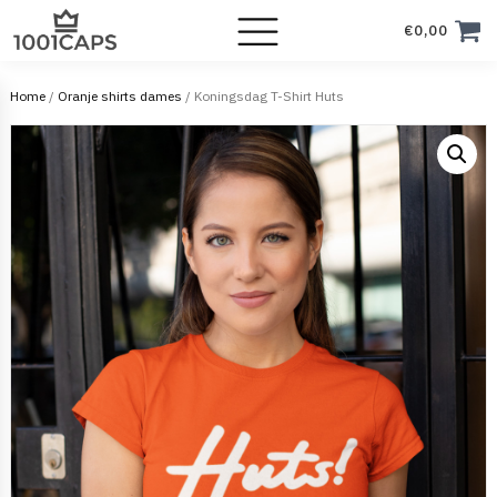
€
0,00
Home
/
Oranje shirts dames
/ Koningsdag T-Shirt Huts