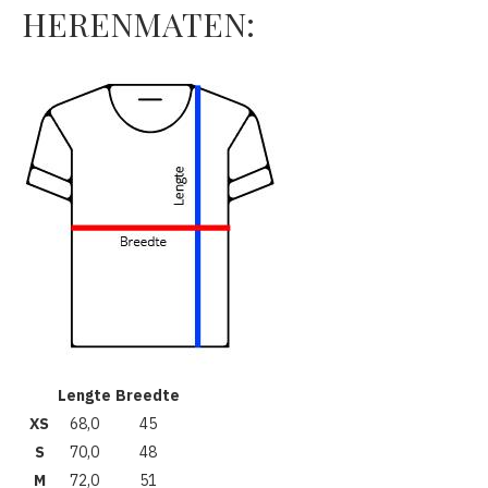
HERENMATEN:
Lengte
Breedte
XS
68,0
45
S
70,0
48
M
72,0
51