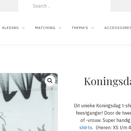
Zoeken
naar:
KLEDING
MATCHING
THEMA'S
ACCESSOIRE
Koningsda
Dit unieke Koningsdag t-shi
feestganger! Door de twee
of -vrouw. Super handig
shirts
. (Heren: XS t/m 