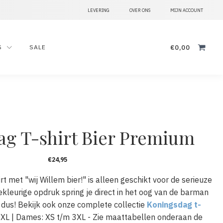
LEVERING
OVER ONS
MIJN ACCOUNT
Zoeken
€
0,00
S
SALE
naar:
g T-shirt Bier Premium
€
24,95
rt met "wij Willem bier!" is alleen geschikt voor de serieuze
kleurige opdruk spring je direct in het oog van de barman
 dus! Bekijk ook onze complete collectie
Koningsdag t-
4XL | Dames: XS t/m 3XL - Zie maattabellen onderaan de