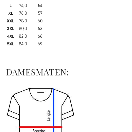
L
74,0
54
XL
76,0
57
XXL
78,0
60
3XL
80,0
63
4XL
82,0
66
5XL
84,0
69
DAMESMATEN: