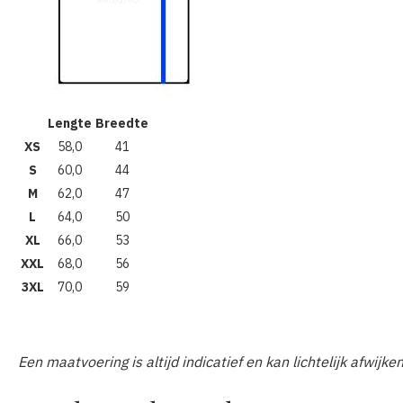
Lengte
Breedte
XS
58,0
41
S
60,0
44
M
62,0
47
L
64,0
50
XL
66,0
53
XXL
68,0
56
3XL
70,0
59
Een maatvoering is altijd indicatief en kan lichtelijk afwijke