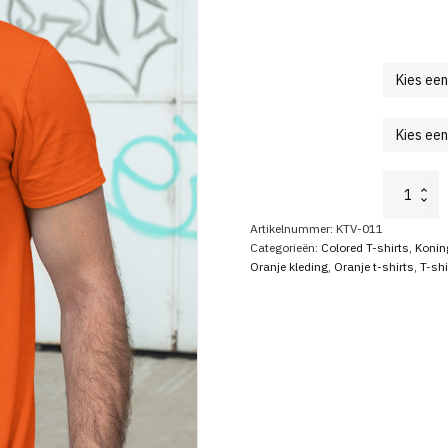
Koningsda
T-
shirt
Artikelnummer:
KTV-011
Bier
Categorieën:
Colored T-shirts
,
Konin
Premium
Oranje kleding
,
Oranje t-shirts
,
T-shi
aantal