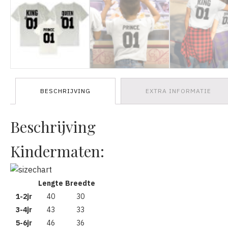
BESCHRIJVING
EXTRA INFORMATIE
Beschrijving
Kindermaten:
Lengte
Breedte
1-2jr
40
30
3-4jr
43
33
5-6jr
46
36