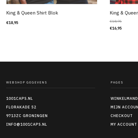
King & Queen Shirt Blok
King & Queen
€
18,95
€
18,95
€
16,95
WEBSHOP GEGEVENS
PAGES
1001CAPS.NL
WINKELMAND
FLORAKADE 52
MIJN ACCOU
9713ZC GRONINGEN
CHECKOUT
INFO@1001CAPS.NL
MY ACCOUNT