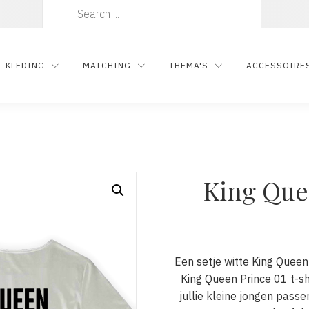
Zoeken
naar:
KLEDING
MATCHING
THEMA'S
ACCESSOIRE
King Quee
Een setje witte King Queen 
King Queen Prince 01 t-shir
jullie kleine jongen passe