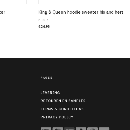
ter
King & Queen hoodie sweater his and hers
€
34,95
€
24,95
PAGES
LEVERING
RETOUREN EN SAMPLES
TERMS & CONDITIONS
PRIVACY POLICY