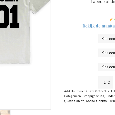
tweede of der
✓
Bekijk de maatta
King
Queen
Prince
Artikelnummer:
G-2000-3-7-1-2-1-
Shirts
Categorieën:
Grappige shirts
,
Kinder
Set
Queen t-shirts
,
Koppel t-shirts
,
Twin
Wit
aantal