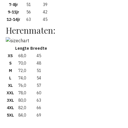
7-8jr
51
39
9-11jr
56
42
12-14jr
63
45
Herenmaten:
Lengte
Breedte
XS
68,0
45
S
70,0
48
M
72,0
51
L
74,0
54
XL
76,0
57
XXL
78,0
60
3XL
80,0
63
4XL
82,0
66
5XL
84,0
69