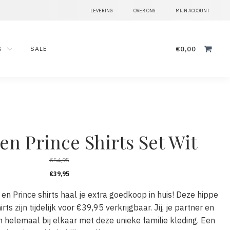
LEVERING
OVER ONS
MIJN ACCOUNT
Zoeken
€
0,00
S
SALE
naar:
n Prince Shirts Set Wit
€
54,95
€
39,95
en Prince shirts haal je extra goedkoop in huis! Deze hippe
ts zijn tijdelijk voor €39,95 verkrijgbaar. Jij, je partner en
n helemaal bij elkaar met deze unieke familie kleding. Een