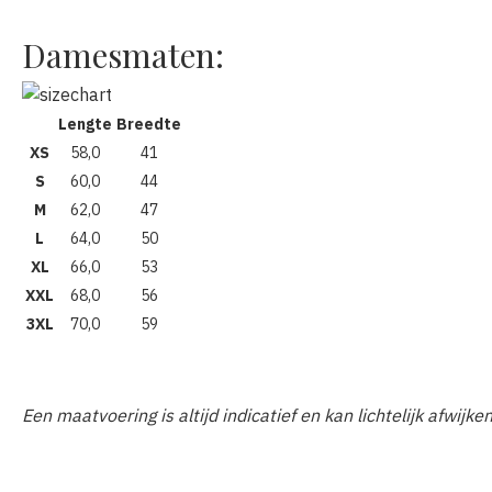
Damesmaten:
Lengte
Breedte
XS
58,0
41
S
60,0
44
M
62,0
47
L
64,0
50
XL
66,0
53
XXL
68,0
56
3XL
70,0
59
Een maatvoering is altijd indicatief en kan lichtelijk afwijke