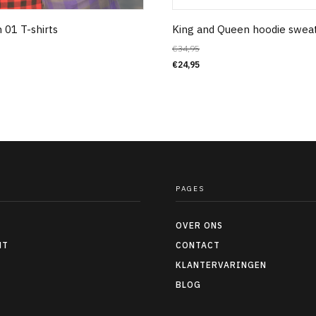
 01 T-shirts
King and Queen hoodie swea
€
34,95
€
24,95
PAGES
OVER ONS
NT
CONTACT
KLANTERVARINGEN
BLOG