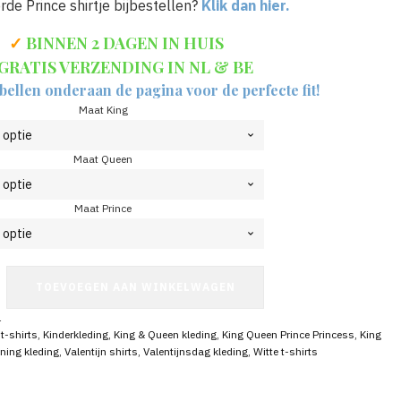
de Prince shirtje bijbestellen?
Klik dan hier.
✓
BINNEN 2 DAGEN IN HUIS
GRATIS VERZENDING IN NL & BE
bellen onderaan de pagina voor de perfecte fit!
Maat King
Maat Queen
Maat Prince
TOEVOEGEN AAN WINKELWAGEN
1
 t-shirts
,
Kinderkleding
,
King & Queen kleding
,
King Queen Prince Princess
,
King
ning kleding
,
Valentijn shirts
,
Valentijnsdag kleding
,
Witte t-shirts