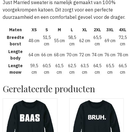
Just Married sweater is namelijk gemaakt van 100%
voorgekrompen katoen. Dit zorgt voor een perfecte
duurzaamheid en een comfortabel gevoel voor de drager.
Maten
XS
S
M
L
XL
2XL
3XL
4XL
Breedte
51,5
58,5
65,5
72,5
48 cm
55 cm
62 cm
69 cm
borst
cm
cm
cm
cm
Lengte
64 cm
66 cm
68 cm
70 cm
72 cm
74 cm
76 cm
78 cm
body
Lengte
59,5
60,5
61,5
62,5
63,5
64,5
65,5
66,5
mouw
cm
cm
cm
cm
cm
cm
cm
cm
Gerelateerde producten