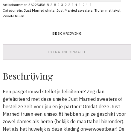
Sweater
Artikelnummer:
36225456-8-2-8-2-3-2-2-1-1-1-2-1-1
Trui
Categorieën:
Just Married shirts
,
Just Married sweaters
,
Truien met tekst
,
2
Zwarte truien
aantal
BESCHRIJVING
EXTRA INFORMATIE
Beschrijving
Een pasgetrouwd stelletje feliciteren? Zeg dan
gefeliciteerd met deze unieke Just Married sweaters of
bestel ze zelf voor jou en je partner! Omdat deze Just
Married truien een unisex fit hebben zijn ze geschikt voor
zowel dames als heren (bekijk de maattabel hieronder).
Net als het huwelijk is deze kleding onverwoestbaar! De