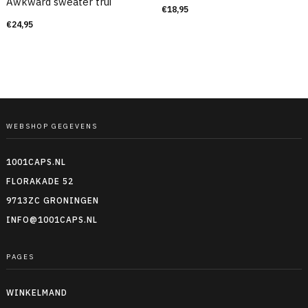
Awkward sweater trui
€
18,95
€
24,95
WEBSHOP GEGEVENS
1001CAPS.NL
FLORAKADE 52
9713ZC GRONINGEN
INFO@1001CAPS.NL
PAGES
WINKELMAND