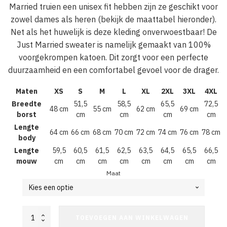
Married truien een unisex fit hebben zijn ze geschikt voor
zowel dames als heren (bekijk de maattabel hieronder).
Net als het huwelijk is deze kleding onverwoestbaar! De
Just Married sweater is namelijk gemaakt van 100%
voorgekrompen katoen. Dit zorgt voor een perfecte
duurzaamheid en een comfortabel gevoel voor de drager.
Maten
XS
S
M
L
XL
2XL
3XL
4XL
Breedte
51,5
58,5
65,5
72,5
48 cm
55 cm
62 cm
69 cm
borst
cm
cm
cm
cm
Lengte
64 cm
66 cm
68 cm
70 cm
72 cm
74 cm
76 cm
78 cm
body
Lengte
59,5
60,5
61,5
62,5
63,5
64,5
65,5
66,5
mouw
cm
cm
cm
cm
cm
cm
cm
cm
Maat
Just
TOEVOEGEN AAN WINKELWAGEN
Married