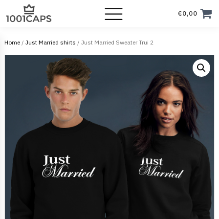
€
0,00
Home
/
Just Married shirts
/ Just Married Sweater Trui 2