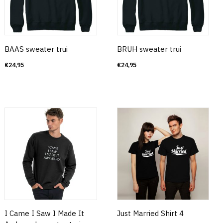
BAAS sweater trui
BRUH sweater trui
€
24,95
€
24,95
I Came I Saw I Made It
Just Married Shirt 4