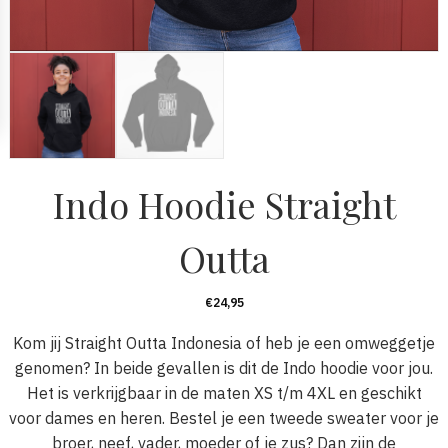
Indo Hoodie Straight
Outta
€
24,95
Kom jij Straight Outta Indonesia of heb je een omweggetje
genomen? In beide gevallen is dit de Indo hoodie voor jou.
Het is verkrijgbaar in de maten XS t/m 4XL en geschikt
voor dames en heren. Bestel je een tweede sweater voor je
broer, neef, vader, moeder of je zus? Dan zijn de