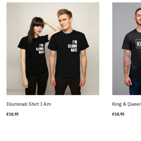
Illuminati Shirt I Am
King & Queen
€
18,95
€
18,95