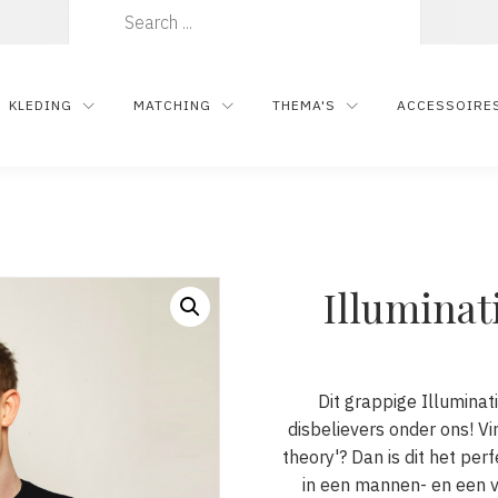
Zoeken
naar:
KLEDING
MATCHING
THEMA'S
ACCESSOIRE
Illuminat
Dit grappige Illuminati
disbelievers onder ons! V
theory'? Dan is dit het per
in een mannen- en een 