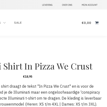
LEVERING
OVER ONS
MIJN ACCOUNT
Zoeken
€
0,00
S
SALE
naar:
i Shirt In Pizza We Crust
€
18,95
 shirt draagt de tekst "In Pizza We Crust" en is voor de
ind je de Illuminati maar een ongeloofwaardige 'conspiracy
fecte Illuminati t-shirt om te dragen. De kleding is leverbaar
vrouwenmodel (Heren: XS t/m 4XL | Dames: XS t/m 3XL).