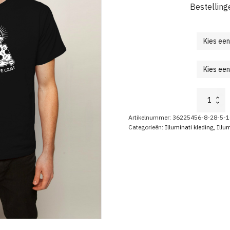
Bestelling
Illuminati
Shirt
In
Artikelnummer:
36225456-8-28-5-1
Pizza
Categorieën:
Illuminati kleding
,
Illum
We
Crust
aantal