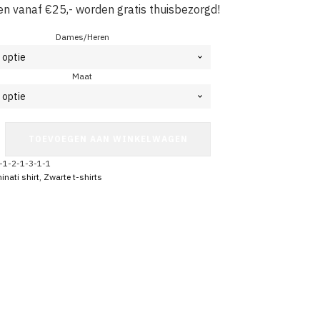
en vanaf €25,- worden gratis thuisbezorgd!
Dames/Heren
Maat
TOEVOEGEN AAN WINKELWAGEN
-1-2-1-3-1-1
inati shirt
,
Zwarte t-shirts