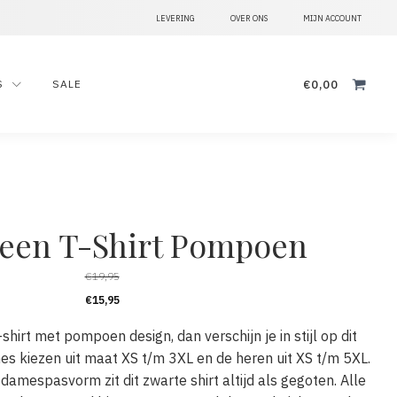
LEVERING
OVER ONS
MIJN ACCOUNT
Zoeken
€
0,00
S
SALE
naar:
een T-Shirt Pompoen
€
19,95
€
15,95
hirt met pompoen design, dan verschijn je in stijl op dit
mes kiezen uit maat XS t/m 3XL en de heren uit XS t/m 5XL.
amespasvorm zit dit zwarte shirt altijd als gegoten. Alle