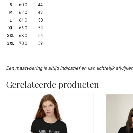
S
60,0
44
M
62,0
47
L
64,0
50
XL
66,0
53
XXL
68,0
56
3XL
70,0
59
Een maatvoering is altijd indicatief en kan lichtelijk afwijke
Gerelateerde producten