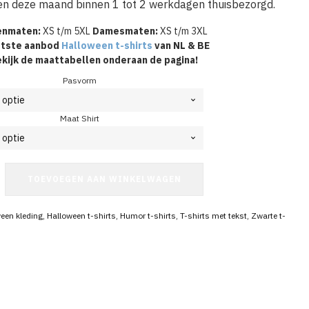
en deze maand binnen 1 tot 2 werkdagen thuisbezorgd.
enmaten:
XS t/m 5XL
Damesmaten:
XS t/m 3XL
tste aanbod
Halloween t-shirts
van NL & BE
kijk de maattabellen onderaan de pagina!
Pasvorm
Maat Shirt
TOEVOEGEN AAN WINKELWAGEN
een kleding
,
Halloween t-shirts
,
Humor t-shirts
,
T-shirts met tekst
,
Zwarte t-