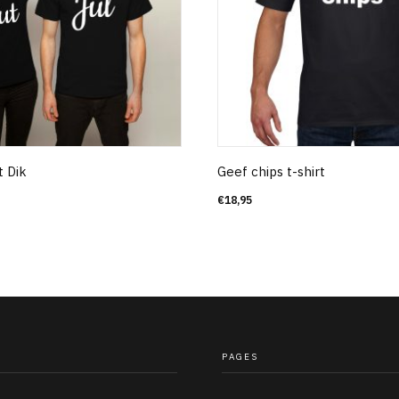
t Dik
Geef chips t-shirt
€
18,95
PAGES