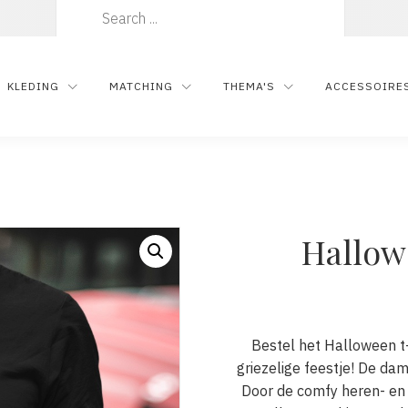
Zoeken
naar:
KLEDING
MATCHING
THEMA'S
ACCESSOIRE
Hallow
Bestel het Halloween t-s
griezelige feestje! De da
Door de comfy heren- en d