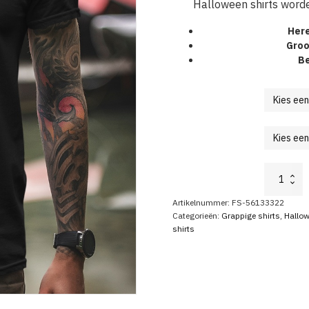
Halloween shirts word
Her
Groo
Be
Halloween
T-
Shirt
Artikelnummer:
FS-56133322
Pompoen
Categorieën:
Grappige shirts
,
Hallow
aantal
shirts