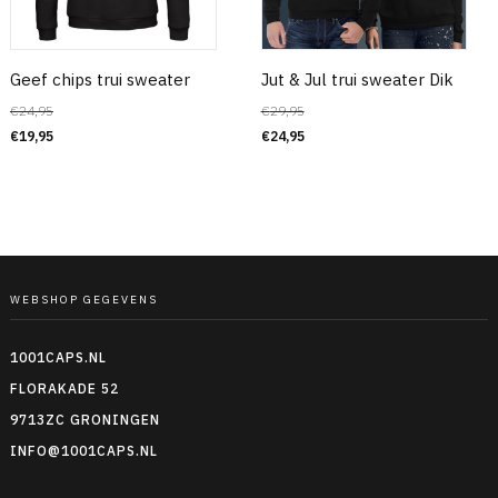
Geef chips trui sweater
Jut & Jul trui sweater Dik
€
24,95
€
29,95
€
19,95
€
24,95
WEBSHOP GEGEVENS
1001CAPS.NL
FLORAKADE 52
9713ZC GRONINGEN
INFO@1001CAPS.NL