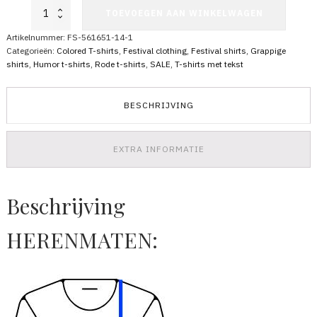
Festival
TOEVOEGEN AAN WINKELWAGEN
Shirt
Huts
Artikelnummer:
FS-561651-14-1
aantal
Categorieën:
Colored T-shirts
,
Festival clothing
,
Festival shirts
,
Grappige
shirts
,
Humor t-shirts
,
Rode t-shirts
,
SALE
,
T-shirts met tekst
BESCHRIJVING
EXTRA INFORMATIE
Beschrijving
HERENMATEN: