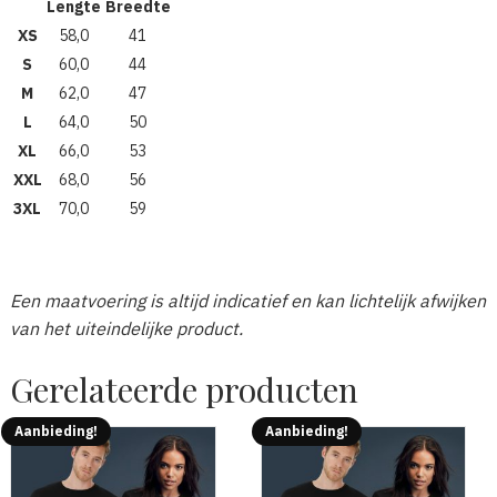
Lengte
Breedte
XS
58,0
41
S
60,0
44
M
62,0
47
L
64,0
50
XL
66,0
53
XXL
68,0
56
3XL
70,0
59
Een maatvoering is altijd indicatief en kan lichtelijk afwijken
van het uiteindelijke product.
Gerelateerde producten
Aanbieding!
Aanbieding!