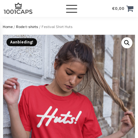
€
0,00
Home
/
Rode t-shirts
/ Festival Shirt Huts
Aanbieding!