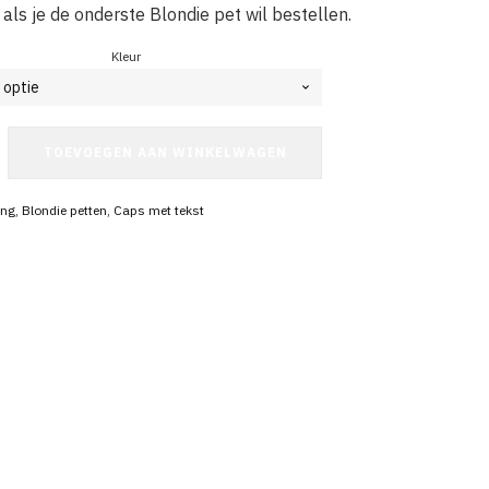
 als je de onderste Blondie pet wil bestellen.
Kleur
TOEVOEGEN AAN WINKELWAGEN
ing
,
Blondie petten
,
Caps met tekst