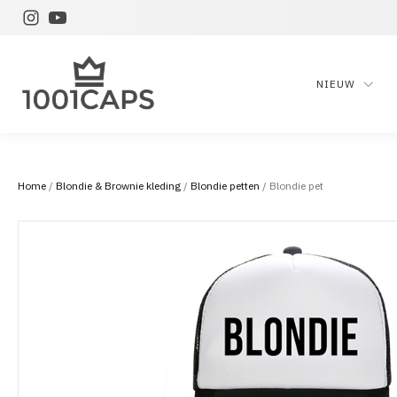
NIEUW
Home
/
Blondie & Brownie kleding
/
Blondie petten
/ Blondie pet