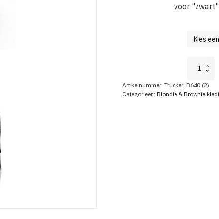
voor "zwart"
Blondie
pet
aantal
Artikelnummer:
Trucker: B640 (2)
Categorieën:
Blondie & Brownie kled