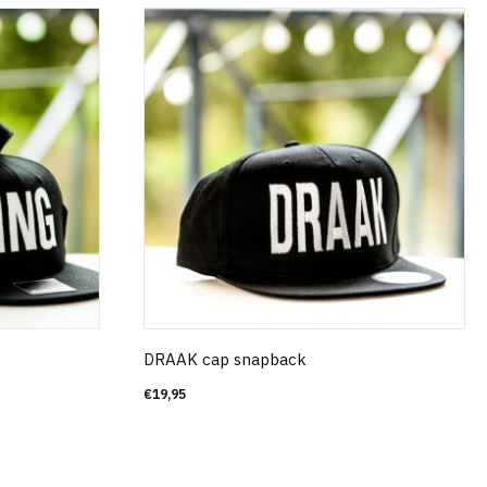
DRAAK cap snapback
€
19,95