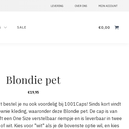
LEVERING
OVER ONS
MIJN ACCOUNT
Zoeken
€
0,00
S
SALE
naar:
Blondie pet
€
19,95
 bestel je nu ook voordelig bij 1001Caps! Sinds kort vindt
ownie kleding, waaronder deze Blondie pet. De cap is van
 een One Size verstelbaar riempje en is leverbaar in twee
of wit. Kies voor "wit" als je de bovenste optie wil, en kies